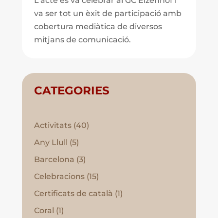
L’acte es va celebrar al GC Elzenhof i
va ser tot un èxit de participació amb
cobertura mediàtica de diversos
mitjans de comunicació.
CATEGORIES
Activitats
(40)
Any Llull
(5)
Barcelona
(3)
Celebracions
(15)
Certificats de català
(1)
Coral
(1)