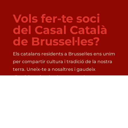
Vols fer-te soci
del Casal Català
de Brussel·les?
Els catalans residents a Brussel·les ens unim
per compartir cultura i tradició de la nostra
terra. Uneix-te a nosaltres i gaudeix
d’activitats i trobades reservades
exclusivament als socis (la calçotada,
l’esplai….). En fer-vos socis, també gaudireu
de descomptes i molts avantatges més,
com penjar anuncis a la pàgina web.
FES-TE SOCI