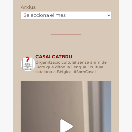
Arxius
CASALCATBRU
Organització cultural sense ànim de
lucre que difon la llengua i cultura
catalana a Bèlgica. #SomCasal