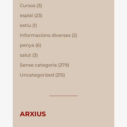
Cursos
(3)
esplai
(23)
estiu
(1)
Informacions diverses
(2)
penya
(6)
salut
(3)
Sense categoria
(279)
Uncategorized
(215)
ARXIUS