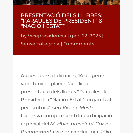
PRESENTACIÓ DELS LLIBRES:
“PARAULES DE PRESIDENT” &
“NACIÓ I ESTAT”
by
Vicepresidencia
|
gen. 22, 2025
|
Sense categoria
|
0 comments
Aquest passat dimarts, 14 de gener,
vam tenir el plaer d’acollir la
presentació dels llibres “Paraules de
President” i “Nació i Estat”, organitzat
per l’autor
Josep Vicenç Mestre
.
L’acte va comptar amb la participació
especial del
M. Hble. president Carles
Puigdemont
i va ser conduït per
Júlia