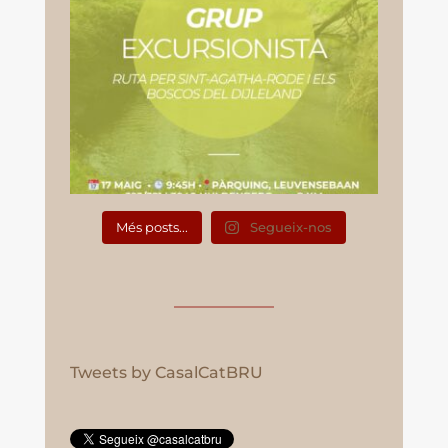
Més posts...
Segueix-nos
Tweets by CasalCatBRU