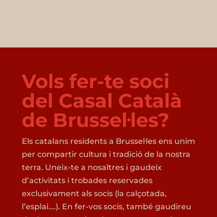
Vols fer-te soci
del Casal Català
de Brussel·les?
Els catalans residents a Brussel·les ens unim
per compartir cultura i tradició de la nostra
terra. Uneix-te a nosaltres i gaudeix
d’activitats i trobades reservades
exclusivament als socis (la calçotada,
l’esplai….). En fer-vos socis, també gaudireu