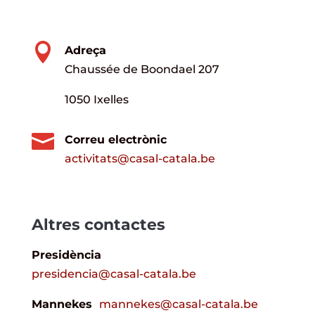

Adreça
Chaussée de Boondael 207
1050 Ixelles

Correu electrònic
activitats@casal-catala.be
Altres contactes
Presidència
presidencia@casal-catala.be
Mannekes
mannekes@casal-catala.be