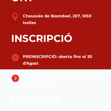

Chaussée de Boondael, 207, 1050
Ixelles
INSCRIPCIÓ

PREINSCRIPCIÓ: oberta fins el 30
d’Agost

MATRÍCULA: Des de l’1 Setembre fins
el 31 d’Octubre
HORARIS