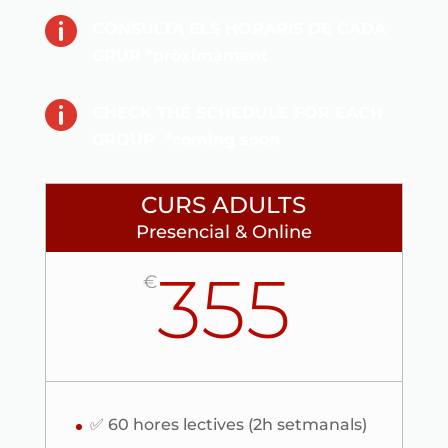

CONSULTA ELS HORARIS DE CADA
GRUP *pròximament

CHECK THE SCHEDULE FOR EACH
GROUP *coming soon
CURS ADULTS
Presencial & Online
355
€
✅ 60 hores lectives (2h setmanals)