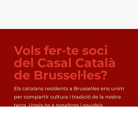
Vols fer-te soci
del Casal Català
de Brussel·les?
Els catalans residents a Brussel·les ens unim
per compartir cultura i tradició de la nostra
terra. Uneix-te a nosaltres i gaudeix
d’activitats i trobades reservades
exclusivament als socis (la calçotada,
l’esplai….). En fer-vos socis, també gaudireu