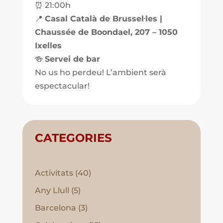
⏰ 21:00h
📍
Casal Català de Brussel·les |
Chaussée de Boondael, 207 – 1050
Ixelles
🍻
Servei de bar
No us ho perdeu! L’ambient serà
espectacular!
CATEGORIES
Activitats
(40)
Any Llull
(5)
Barcelona
(3)