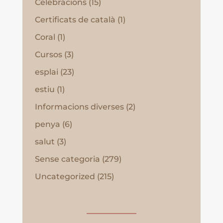
Celebracions
(15)
Certificats de català
(1)
Coral
(1)
Cursos
(3)
esplai
(23)
estiu
(1)
Informacions diverses
(2)
penya
(6)
salut
(3)
Sense categoria
(279)
Uncategorized
(215)