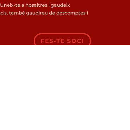
. Uneix-te a nosaltres i gaudeix
s socis, també gaudireu de descomptes i
FES-TE SOCI
S
IBAT A BÈLGICA?
ngut
.