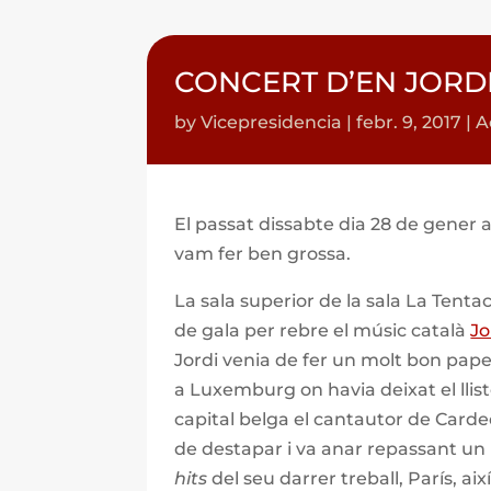
CONCERT D’EN JORD
by
Vicepresidencia
|
febr. 9, 2017
|
A
El passat dissabte dia 28 de gener a
vam fer ben grossa.
La sala superior de la sala La Tentac
de gala per rebre el músic català
Jo
Jordi venia de fer un molt bon paper
a Luxemburg on havia deixat el llistó
capital belga el cantautor de Card
de destapar i va anar repassant un r
hits
del seu darrer treball, París, ai