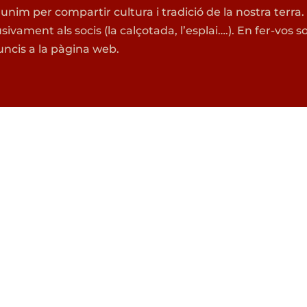
 unim per compartir cultura i tradició de la nostra terra
usivament als socis (la calçotada, l’esplai….). En fer-vo
ncis a la pàgina web.
PS
ETS NOU A BRUSSEL·LE
O FA POC QUE HAS ARR
de Lectura
Excursionista
Consulta la nostra
guía del nouvi
 Blaugrana
splai (0-4)
Castellera