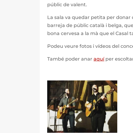
públic de valent.
La sala va quedar petita per donar 
barreja de públic català i belga, q
bona cervesa a la mà que el Casal t
Podeu veure fotos i vídeos del con
També poder anar
aquí
per escoltar