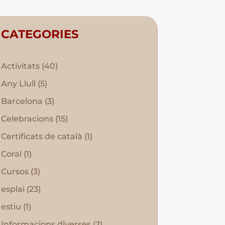
CATEGORIES
Activitats
(40)
Any Llull
(5)
Barcelona
(3)
Celebracions
(15)
Certificats de català
(1)
Coral
(1)
Cursos
(3)
esplai
(23)
estiu
(1)
Informacions diverses
(2)