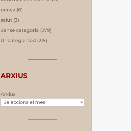
penya
(6)
salut
(3)
Sense categoria
(279)
Uncategorized
(215)
ARXIUS
Arxius