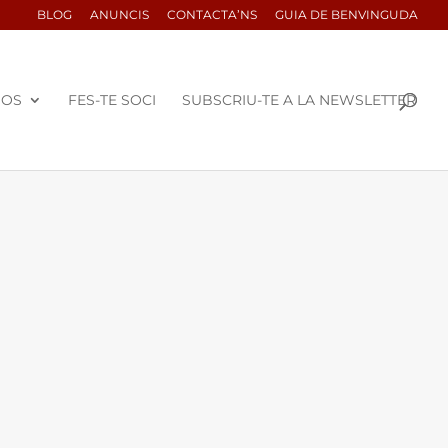
BLOG
ANUNCIS
CONTACTA’NS
GUIA DE BENVINGUDA
SOS
FES-TE SOCI
SUBSCRIU-TE A LA NEWSLETTER