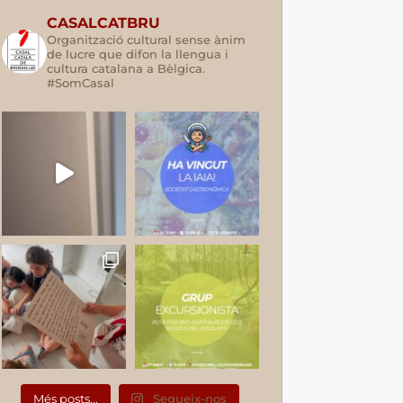
CASALCATBRU
Organització cultural sense ànim
de lucre que difon la llengua i
cultura catalana a Bèlgica.
#SomCasal
Més posts...
Segueix-nos