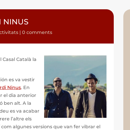
I NINUS
ctivitats
|
0 comments
l Casal Català la
ión es va vestir
rdi Ninus
. En
 el dia anterior
 ben alt. A la
edeu es va acabar
ere l’altre els
xí com algunes versions que van fer vibrar el