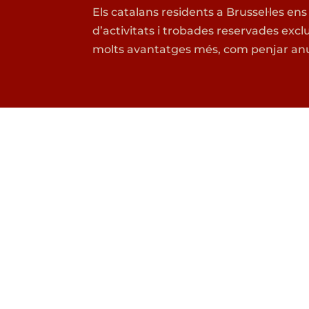
Els catalans residents a Brussel·les ens
d’activitats i trobades reservades excl
molts avantatges més, com penjar anu
MENÚ
GRU
Inici
Grup 
Nosaltres
Grup 
Agenda
Esplai
Cursos de Català
Penya
Que està passant?
Mini e
Contacta’ns
Colla 