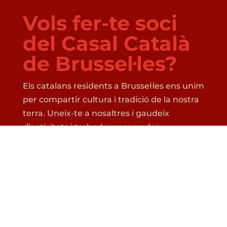
Vols fer-te soci
del Casal Català
de Brussel·les?
Els catalans residents a Brussel·les ens unim
per compartir cultura i tradició de la nostra
terra. Uneix-te a nosaltres i gaudeix
d’activitats i trobades reservades
exclusivament als socis (la calçotada,
l’esplai….). En fer-vos socis, també gaudireu
de descomptes i molts avantatges més,
com penjar anuncis a la pàgina web.
FES-TE SOCI