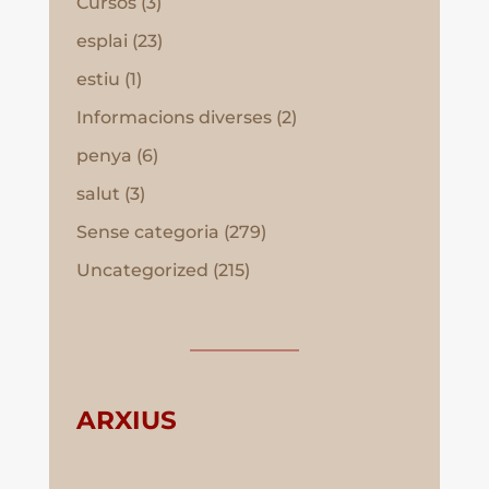
Cursos
(3)
esplai
(23)
estiu
(1)
Informacions diverses
(2)
penya
(6)
salut
(3)
Sense categoria
(279)
Uncategorized
(215)
ARXIUS