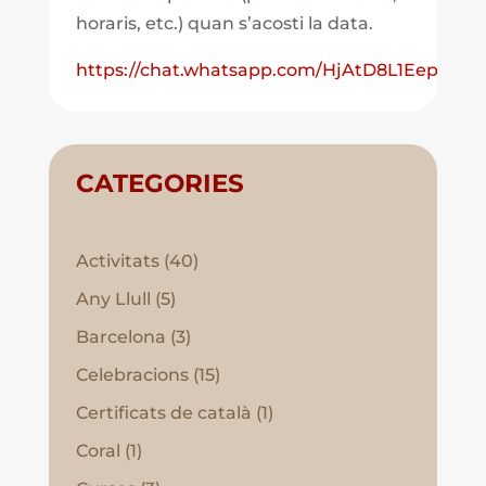
horaris, etc.) quan s’acosti la data.
https://chat.whatsapp.com/HjAtD8L1EepF5
CATEGORIES
Activitats
(40)
Any Llull
(5)
Barcelona
(3)
Celebracions
(15)
Certificats de català
(1)
Coral
(1)