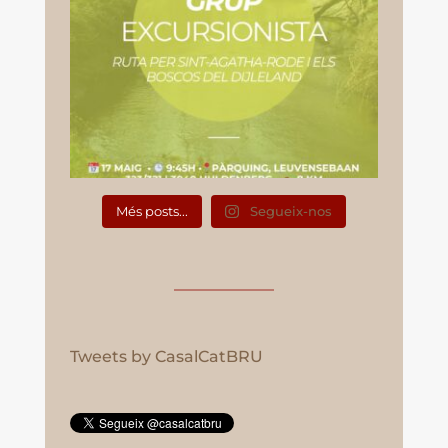
Més posts...
Segueix-nos
Tweets by CasalCatBRU