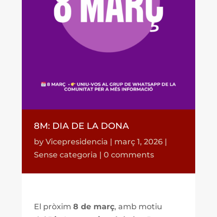
8M: DIA DE LA DONA
by
Vicepresidencia
|
març 1, 2026
|
Sense categoria
|
0 comments
El pròxim
8 de març
, amb motiu