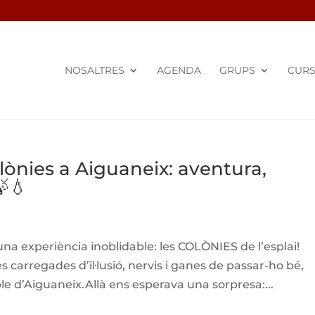
NOSALTRES
AGENDA
GRUPS
CUR
ònies a Aiguaneix: aventura,
🍃💧
a experiència inoblidable: les COLÒNIES de l’esplai!
s carregades d’il·lusió, nervis i ganes de passar-ho bé,
le d’Aiguaneix.Allà ens esperava una sorpresa:...