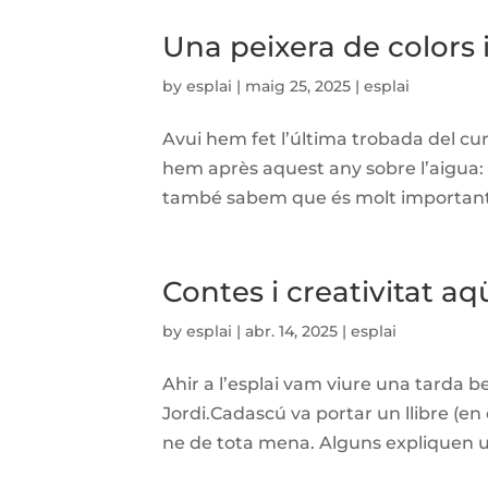
Una peixera de colors 
by
esplai
|
maig 25, 2025
|
esplai
Avui hem fet l’última trobada del cu
hem après aquest any sobre l’aigua: 
també sabem que és molt important es
Contes i creativitat aqü
by
esplai
|
abr. 14, 2025
|
esplai
Ahir a l’esplai vam viure una tarda 
Jordi.Cadascú va portar un llibre (en 
ne de tota mena. Alguns expliquen una