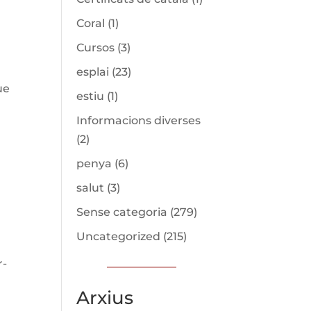
Coral
(1)
Cursos
(3)
esplai
(23)
ue
estiu
(1)
Informacions diverses
(2)
penya
(6)
salut
(3)
Sense categoria
(279)
Uncategorized
(215)
r-
Arxius