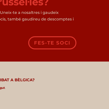
russel·les?
. Uneix-te a nosaltres i gaudeix
s socis, també gaudireu de descomptes i
FES-TE SOCI
S
IBAT A BÈLGICA?
ngut
.