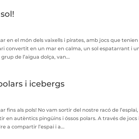
sol!
r en el món dels vaixells i pirates, amb jocs que tenien
ri convertit en un mar en calma, un sol espatarrant i u
 grup de l’aigua dolça, van...
polars i icebergs
 fins als pols! No vam sortir del nostre racó de l’esplai,
 en autèntics pingüins i óssos polars. A través de jocs 
a compartir l’espai i a...