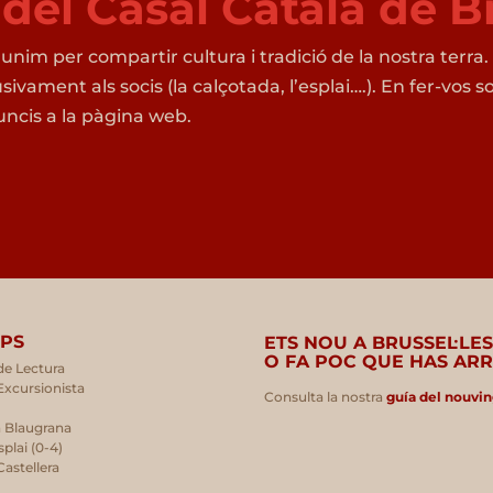
i del Casal Català de B
 unim per compartir cultura i tradició de la nostra terra
usivament als socis (la calçotada, l’esplai….). En fer-vo
ncis a la pàgina web.
PS
ETS NOU A BRUSSEL·LE
O FA POC QUE HAS ARR
de Lectura
Excursionista
Consulta la nostra
guía del nouvi
 Blaugrana
splai (0-4)
Castellera