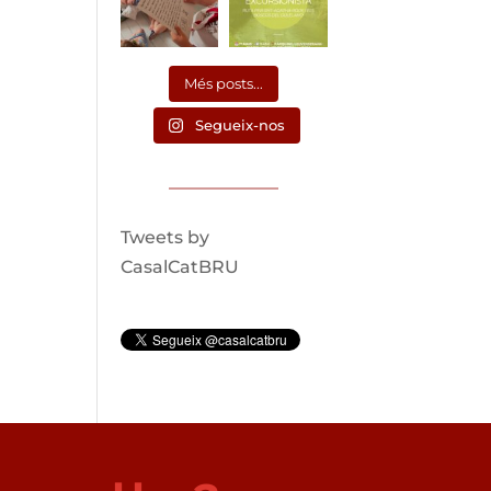
Més posts...
Segueix-nos
Tweets by
CasalCatBRU