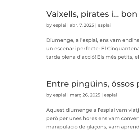
Vaixells, pirates i… bon 
by
esplai
|
abr. 7, 2025
|
esplai
Diumenge, a l’esplai, ens vam endinsa
un escenari perfecte: El Cinquantena
tarda plena d’acció! Els més petits, el
Entre pingüins, óssos 
by
esplai
|
març 26, 2025
|
esplai
Aquest diumenge a l’esplai vam viatjar
però per unes hores ens vam convertir
manipulació de glaçons, vam aprendre 