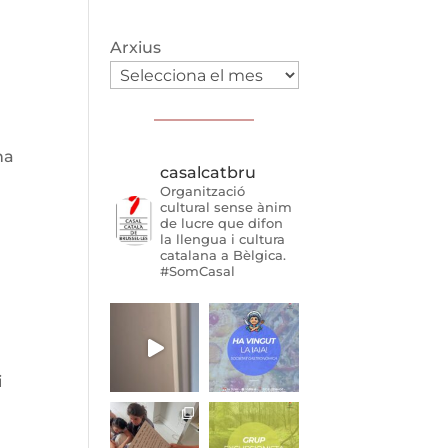
Arxius
na
casalcatbru
Organització
cultural sense ànim
de lucre que difon
la llengua i cultura
catalana a Bèlgica.
#SomCasal
i