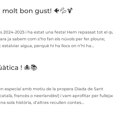
i molt bon gust! 🐠💦🍹
rs 2024-2025 i ha estat una festa! Hem repassat tot el q
ara ja sabem com s’ho fan els núvols per fer ploure;
talviar aigua, perquè hi ha llocs on n’hi ha...
àtica ! 🐙📚
ben especial amb motiu de la propera Diada de Sant
català, francès o neerlandès!) i vam aprofitar per fulleja
 sola història, d’altres recullen contes...