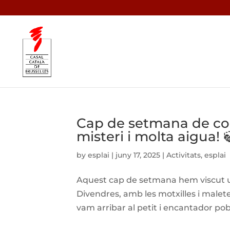
Cap de setmana de col
misteri i molta aigua! 
by
esplai
|
juny 17, 2025
|
Activitats
,
esplai
Aquest cap de setmana hem viscut un
Divendres, amb les motxilles i malete
vam arribar al petit i encantador pob