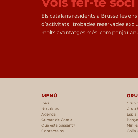
Vols fer-te soc
Els catalans residents a Brussel·les ens
d’activitats i trobades reservades excl
molts avantatges més, com penjar anu
MENÚ
GRU
Inici
Grup 
Nosaltres
Grup 
Agenda
Esplai
Cursos de Català
Penya
Que està passant?
Mini e
Contacta’ns
Colla 