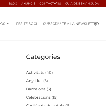
BLOG
ANUNCIS
CONTACTA’NS
GUIA DE BENVINGUDA
SOS
FES-TE SOCI
SUBSCRIU-TE A LA NEWSLETTER
Categories
Activitats
(40)
Any Llull
(5)
Barcelona
(3)
Celebracions
(15)
Certificats de català
(1)