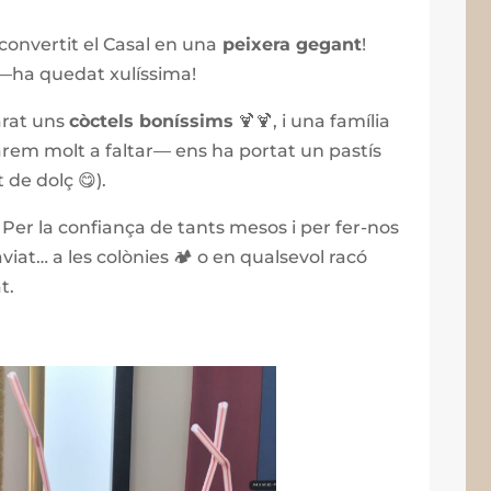
 convertit el Casal en una
peixera gegant
!
s —ha quedat xulíssima!
arat uns
còctels boníssims
🍹🍹, i una família
rem molt a faltar— ens ha portat un pastís
 de dolç 😋).
! Per la confiança de tants mesos i per fer-nos
at… a les colònies 🏕️ o en qualsevol racó
t.