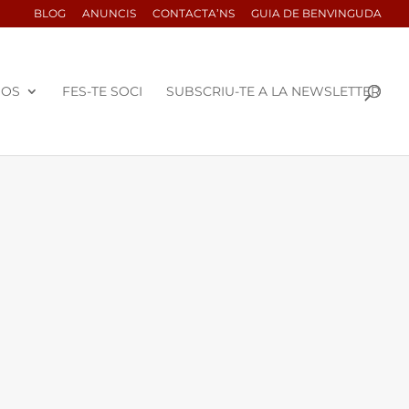
BLOG
ANUNCIS
CONTACTA’NS
GUIA DE BENVINGUDA
SOS
FES-TE SOCI
SUBSCRIU-TE A LA NEWSLETTER