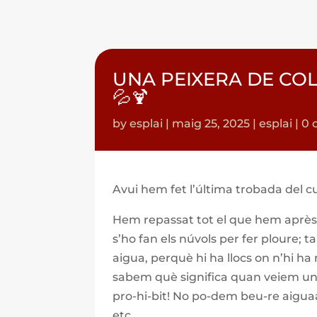
UNA PEIXERA DE COL
💦🍹
by
esplai
|
maig 25, 2025
|
esplai
|
0 
Avui hem fet l’última trobada del cu
Hem repassat tot el que hem après 
s’ho fan els núvols per fer ploure;
aigua, perquè hi ha llocs on n’hi h
sabem què significa quan veiem un 
pro-hi-bit! No po-dem beu-re aigua
etc.