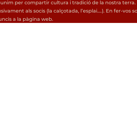
 unim per compartir cultura i tradició de la nostra terra
usivament als socis (la calçotada, l’esplai….). En fer-vo
ncis a la pàgina web.
PS
ETS NOU A BRUSSEL·LE
O FA POC QUE HAS ARR
de Lectura
Excursionista
Consulta la nostra
guía del nouvi
 Blaugrana
splai (0-4)
Castellera
Avís legal