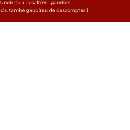
. Uneix-te a nosaltres i gaudeix
s socis, també gaudireu de descomptes i
FES-TE SOCI
S
IBAT A BÈLGICA?
ngut
.