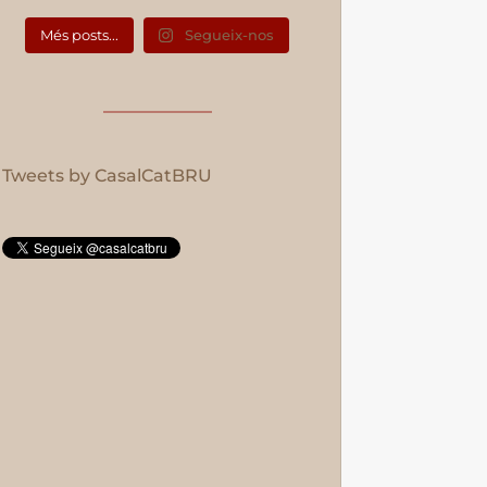
Més posts...
Segueix-nos
Tweets by CasalCatBRU