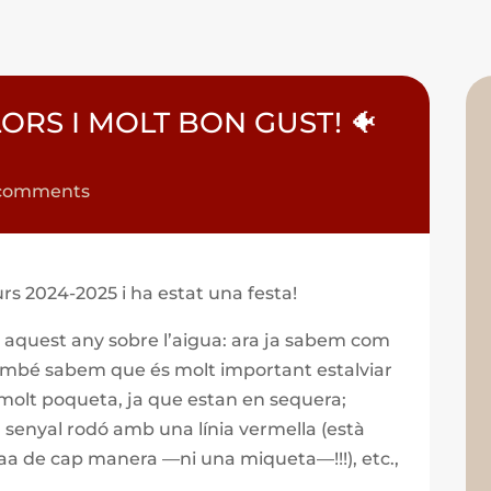
ORS I MOLT BON GUST! 🐠
comments
rs 2024-2025 i ha estat una festa!
aquest any sobre l’aigua: ara ja sabem com
 també sabem que és molt important estalviar
a molt poqueta, ja que estan en sequera;
senyal rodó amb una línia vermella (està
aa de cap manera —ni una miqueta—!!!), etc.,