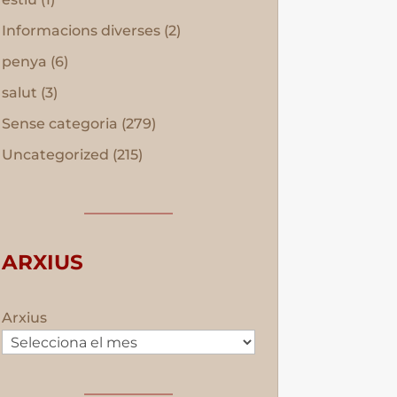
Informacions diverses
(2)
penya
(6)
salut
(3)
Sense categoria
(279)
Uncategorized
(215)
ARXIUS
Arxius