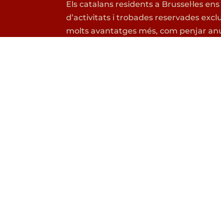
Els catalans residents a Brussel·les ens
d’activitats i trobades reservades excl
molts avantatges més, com penjar anu
MENÚ
GRU
Inici
Grup 
Nosaltres
Grup 
Agenda
Esplai
Cursos de Català
Penya
Que està passant?
Mini e
Contacta’ns
Colla 