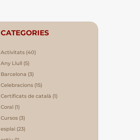
CATEGORIES
Activitats
(40)
Any Llull
(5)
Barcelona
(3)
Celebracions
(15)
Certificats de català
(1)
Coral
(1)
Cursos
(3)
esplai
(23)
estiu
(1)