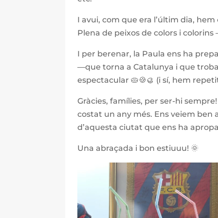
I avui, com que era l’últim dia, hem
Plena de peixos de colors i colorin
I per berenar, la Paula ens ha prep
—que torna a Catalunya i que troba
espectacular 🥧🍪🥮 (i sí, hem repetit
Gràcies, famílies, per ser-hi sempre
costat un any més. Ens veiem ben avi
d’aquesta ciutat que ens ha apropa
Una abraçada i bon estiuuu! 🌞