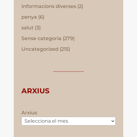
Informacions diverses
(2)
penya
(6)
salut
(3)
Sense categoria
(279)
Uncategorized
(215)
ARXIUS
Arxius