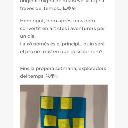
original i digna de qualsevol viatge a
través del temps.. 🐍🦅💎
Hem rigut, hem après i ens hem
convertit en artistes i aventurers per
un dia.
I això només és el principi… quin serà
el pròxim misteri que descobrirem?
Fins la propera setmana, exploradors
del temps! 🔍🌍✨