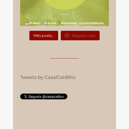
Més posts...
Segueix-nos
Tweets by CasalCatBRU