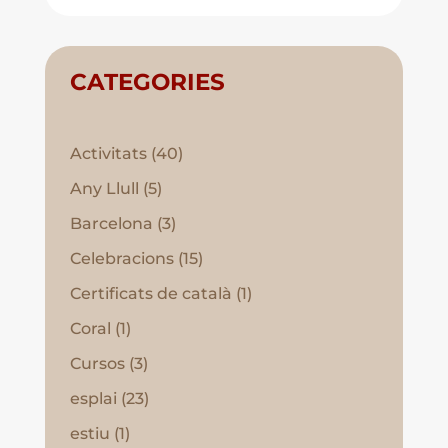
CATEGORIES
Activitats
(40)
Any Llull
(5)
Barcelona
(3)
Celebracions
(15)
Certificats de català
(1)
Coral
(1)
Cursos
(3)
esplai
(23)
estiu
(1)