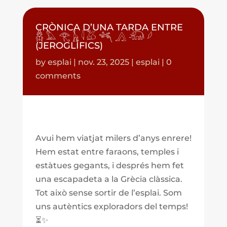
CRÒNICA D’UNA TARDA ENTRE
𓆣 𓅓 𓂀 𓃱 𓇋 𓅷 𓆈 𓂻 𓃰 𓆪
(JEROGLÍFICS)
by
esplai
|
nov. 23, 2025
|
esplai
|
0
comments
Avui hem viatjat milers d’anys enrere!
Hem estat entre faraons, temples i
estàtues gegants, i després hem fet
una escapadeta a la Grècia clàssica.
Tot això sense sortir de l’esplai. Som
uns autèntics exploradors del temps!
⏳✨